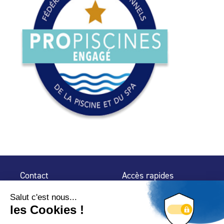
Contact
Accès rapides
32 rue de Mogador
Espace Presse
75 009 Paris
Contact
Trouver un