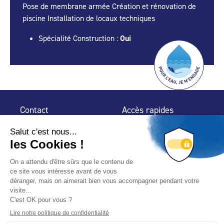
Pose de membrane armée Création et rénovation de
piscine Installation de locaux techniques
Spécialité Construction :
Oui
Contact
Accès rapides
32 rue de Mogador
Espace Presse
75 009 Paris
Contact
Trouver un
professionnel
Le Blog
Nous suivre