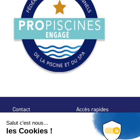
Contact
Accès rapides
32 rue de Mogador
Espace Presse
75 009 Paris
Contact
Trouver un