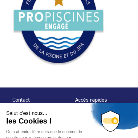
Contact
Accès rapides
32 rue de Mogador
Espace Presse
75 009 Paris
Contact
Trouver un
professionnel
Le Blog