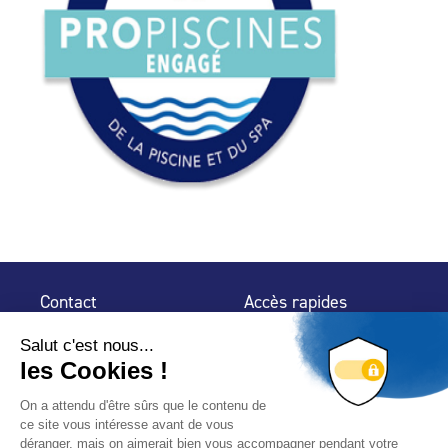
Contact
Accès rapides
32 rue de Mogador
Espace Presse
75 009 Paris
Contact
Trouver un
professionnel
Le Blog