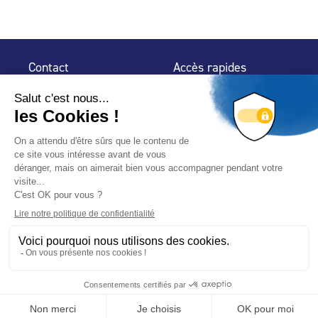
Contact
Accès rapides
32 rue de Mogador
Espace Presse
75 009 Paris
Contact
Trouver un
professionnel
Le Blog
Nous suivre
-
-
Mentions légales
Plan du site
Politique de confidentialité
© 2024 Fédération des Professionnels de la Piscine – Conçu
avec
par
Hybride Conseil