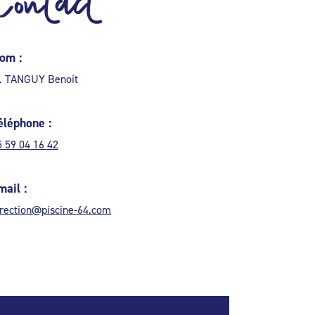
Contact
om :
. TANGUY Benoit
éléphone :
5 59 04 16 42
mail :
irection@piscine-64.com