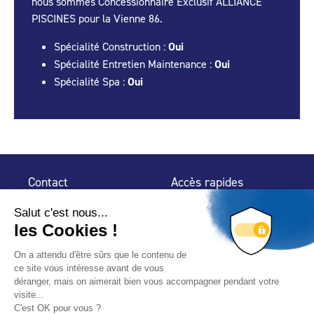
nous sommes Concessionnaire Exclusif ALLIANCE
PISCINES pour la Vienne 86.
Spécialité Construction :
Oui
Spécialité Entretien Maintenance :
Oui
Spécialité Spa :
Oui
Contact
Accès rapides
32 rue de Mogador
Espace Presse
75 009 Paris
Contact
Trouver un
professionnel
Le Blog
Nous suivre