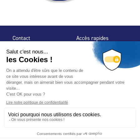
Contact
Accès rapides
32 rue de Mogador
Espace Presse
75 009 Paris
Contact
Trouver un
professionnel
Le Blog
Nous suivre
-
-
Mentions légales
Plan du site
Politique de confidentialité
© 2024 Fédération des Professionnels de la Piscine – Conçu