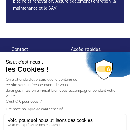
piscine et rénovation. Assure également l'entretien, la
maintenance et le SAV.
Contact
Accès rapides
32 rue de Mogador
Espace Presse
75 009 Paris
Contact
Trouver un
professionnel
Le Blog
Nous suivre