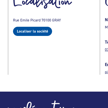
Localisation
N
Rue Emile Picard 70100 GRAY
M
Localiser la société
T
0
E
p