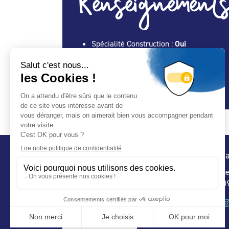
Renseignements
Spécialité Construction :
Oui
Spécialité Entretien Maintenance :
Oui
Spécialité Spa :
Oui
Spécialité Abris :
Oui
Conta
32 ru
75 009