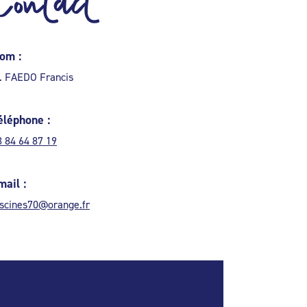
Contact
om :
. FAEDO Francis
éléphone :
3 84 64 87 19
mail :
iscines70@orange.fr