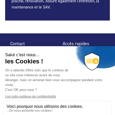
piscine, rénovation. Assure également l'entretien, la
maintenance et le SAV.
Contact
Accès rapides
32 rue de Mogador
Espace Presse
75 009 Paris
Contact
Trouver un
professionnel
Le Blog
Nous suivre