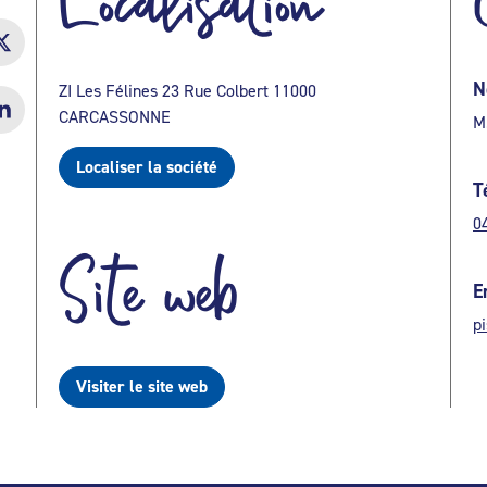
Localisation
N
ZI Les Félines 23 Rue Colbert 11000
CARCASSONNE
M
Localiser la société
T
0
Site web
E
p
Visiter le site web