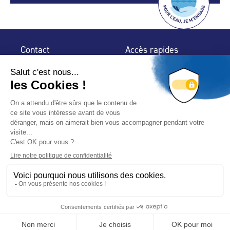
Contact
Accès rapides
32 rue de Mogador
Espace Presse
75 009 Paris
Contact
Trouver un
professionnel
Le Blog
Nous suivre
-
-
Mentions légales
Plan du site
Politique de confidentialité
© 2024 Fédération des Professionnels de la Piscine – Conçu
avec
par
Hybride Conseil