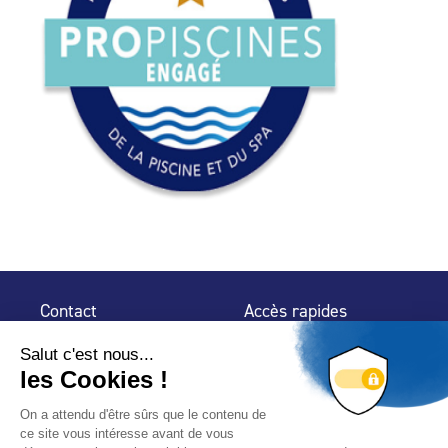
Contact
Accès rapides
32 rue de Mogador
Espace Presse
75 009 Paris
Contact
Trouver un
professionnel
Le Blog