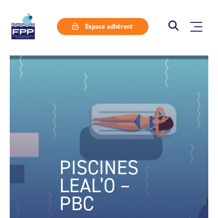
Espace adhérent
PISCINES
LEAL’O –
PBC