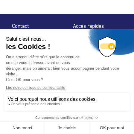
Contact
Accès rapides
32 rue de Mogador
Espace Presse
75 009 Paris
Contact
Trouver un
professionnel
Le Blog
Nous suivre
-
-
Mentions légales
Plan du site
Politique de confidentialité
© 2024 Fédération des Professionnels de la Piscine – Conçu
avec
par
Hybride Conseil