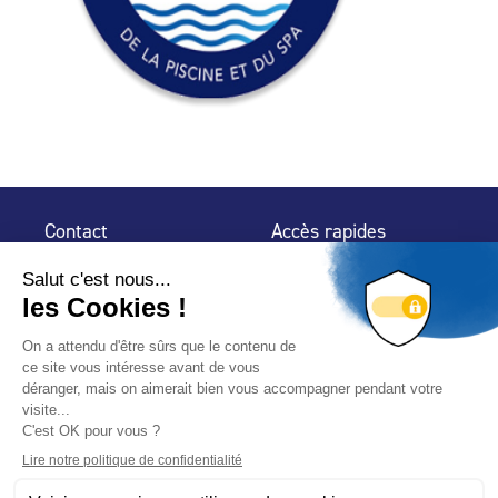
Contact
Accès rapides
32 rue de Mogador
Espace Presse
75 009 Paris
Contact
Trouver un
professionnel
Le Blog
Nous suivre