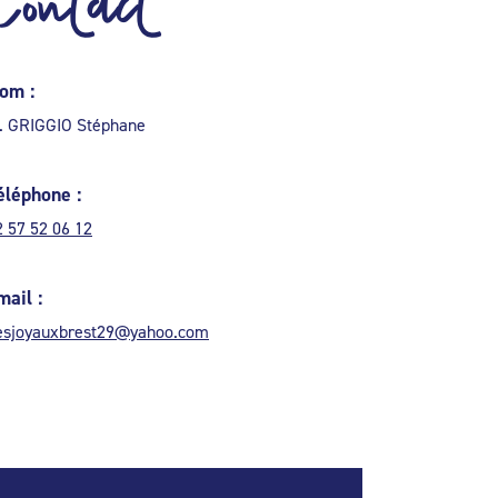
Contact
om :
. GRIGGIO Stéphane
éléphone :
2 57 52 06 12
mail :
esjoyauxbrest29@yahoo.com