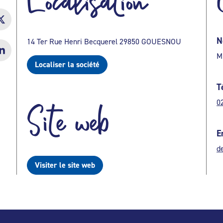
Localisation
N
14 Ter Rue Henri Becquerel 29850 GOUESNOU
M
Localiser la société
T
0
Site web
E
d
Visiter le site web