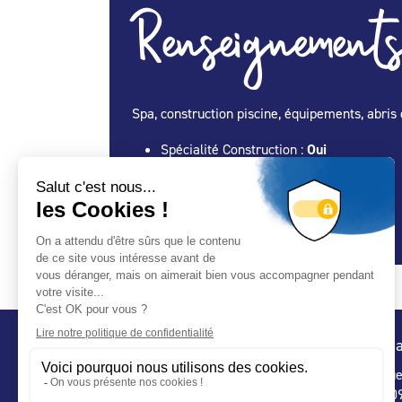
Renseignements
Spa, construction piscine, équipements, abris 
Spécialité Construction :
Oui
Spécialité Entretien Maintenance :
Oui
Spécialité Spa :
Oui
Spécialité Abris :
Oui
Conta
32 ru
75 009