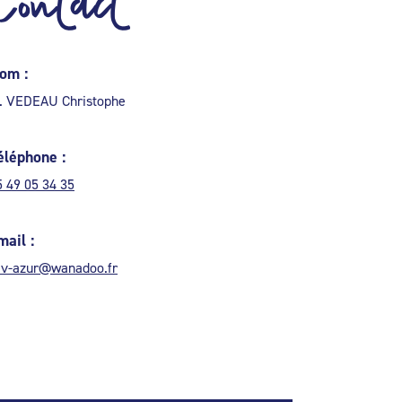
Contact
om :
. VEDEAU Christophe
éléphone :
5 49 05 34 35
mail :
ev-azur@wanadoo.fr