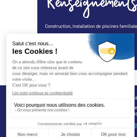
Renseignements
Construction, installation de piscines familia
Spécialité Construction :
Oui
Spécialité Entretien Maintenance :
Oui
Spécialité Spa :
Oui
Conta
32 ru
75 009