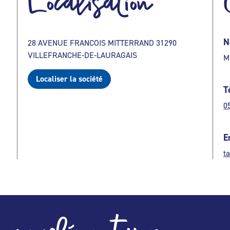
Localisation
N
28 AVENUE FRANCOIS MITTERRAND 31290
VILLEFRANCHE-DE-LAURAGAIS
M
Localiser la société
T
0
E
t