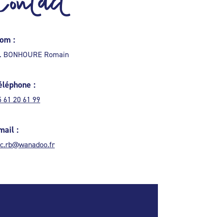
Contact
om :
. BONHOURE Romain
éléphone :
5 61 20 61 99
mail :
ac.rb@wanadoo.fr