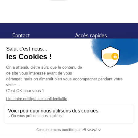
Contact
Accès rapides
32 rue de Mogador
Espace Presse
75 009 Paris
Contact
Trouver un
professionnel
Le Blog
Nous suivre
-
-
Mentions légales
Plan du site
Politique de confidentialité
© 2024 Fédération des Professionnels de la Piscine – Conçu