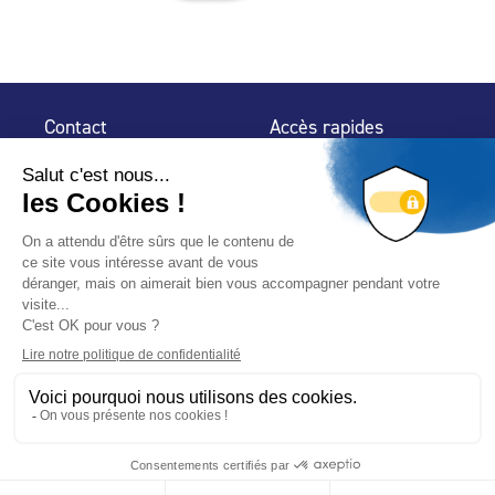
Contact
Accès rapides
32 rue de Mogador
Espace Presse
75 009 Paris
Contact
Trouver un
professionnel
Le Blog
Nous suivre
-
-
Mentions légales
Plan du site
Politique de confidentialité
© 2024 Fédération des Professionnels de la Piscine – Conçu