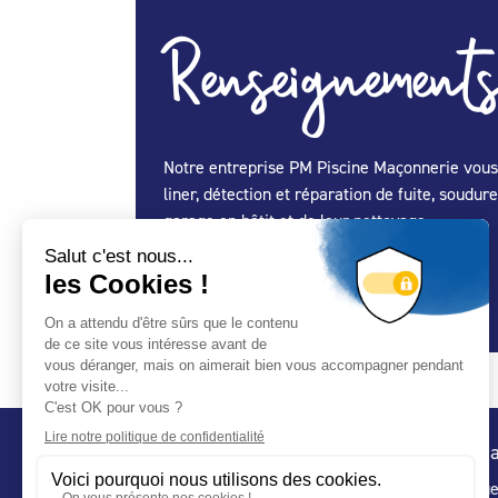
Renseignements
Notre entreprise PM Piscine Maçonnerie vous 
liner, détection et réparation de fuite, soudu
garage en bâtit et de leur nettoyage.
Spécialité Construction :
Oui
Spécialité Entretien Maintenance :
Oui
Conta
32 ru