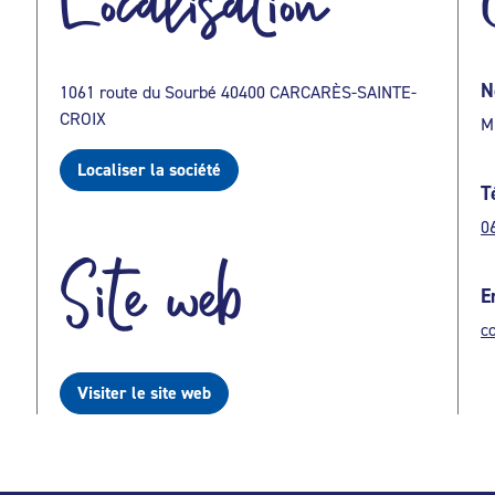
Localisation
N
1061 route du Sourbé 40400 CARCARÈS-SAINTE-
CROIX
M
Localiser la société
T
0
Site web
E
c
Visiter le site web