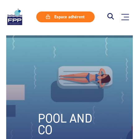
Espace adhérent
POOL AND
CO