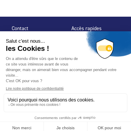
Contact
Accès rapides
32 rue de Mogador
Espace Presse
75 009 Paris
Contact
Trouver un
professionnel
Le Blog
Nous suivre
-
-
Mentions légales
Plan du site
Politique de confidentialité
© 2024 Fédération des Professionnels de la Piscine – Conçu
avec
par
Hybride Conseil