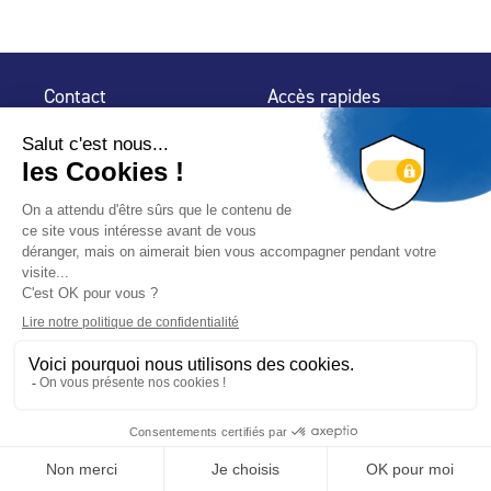
Contact
Accès rapides
32 rue de Mogador
Espace Presse
75 009 Paris
Contact
Trouver un
professionnel
Le Blog
Nous suivre
-
-
Mentions légales
Plan du site
Politique de confidentialité
© 2024 Fédération des Professionnels de la Piscine – Conçu
avec
par
Hybride Conseil