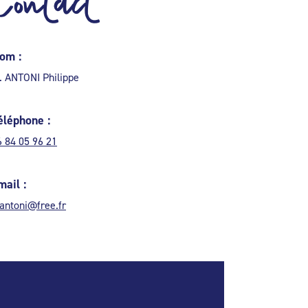
Contact
om :
. ANTONI Philippe
éléphone :
6 84 05 96 21
mail :
.antoni@free.fr