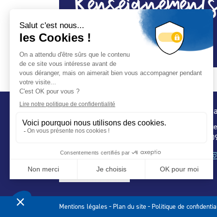
Renseignements
Spécialité Entretien Maintenance :
Oui
Conta
32 ru
75 009
-
-
Mentions légales
Plan du site
Politique de confidentia