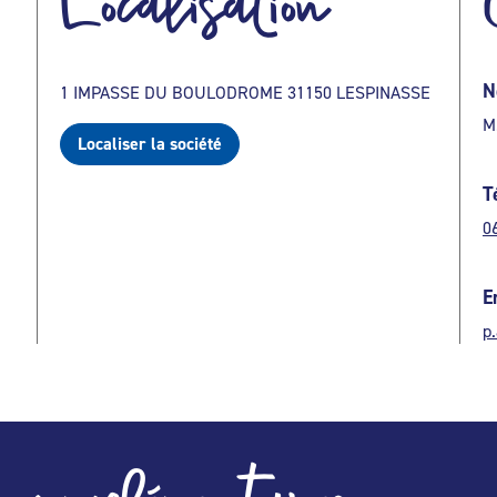
Localisation
N
1 IMPASSE DU BOULODROME 31150 LESPINASSE
M
Localiser la société
T
0
E
p