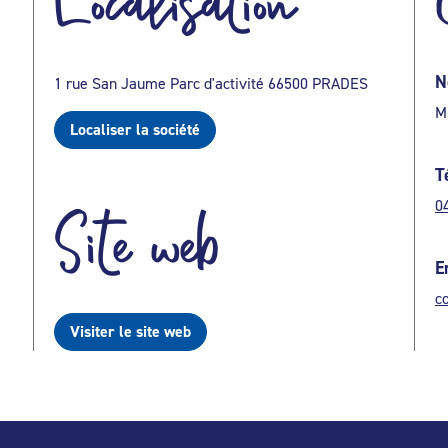
Localisation
N
1 rue San Jaume Parc d'activité 66500 PRADES
M
Localiser la société
T
0
Site web
E
c
Visiter le site web