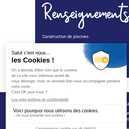
Renseignements
Construction de piscines
Spécialité Construction :
Oui
Spécialité Entretien Maintenance :
Oui
Spécialité Spa :
Oui
Conta
32 ru
75 009