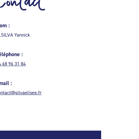
Contact
om :
.SILVA Yannick
éléphone :
4 68 96 31 84
mail :
ontact@silvaelisee.fr