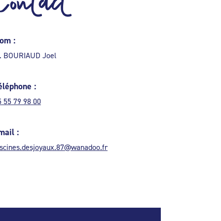
Contact
om :
. BOURIAUD Joel
éléphone :
5 55 79 98 00
mail :
iscines.desjoyaux.87@wanadoo.fr