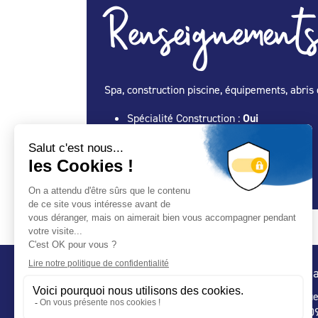
Renseignements
Spa, construction piscine, équipements, abris 
Spécialité Construction :
Oui
Spécialité Entretien Maintenance :
Oui
Spécialité Spa :
Oui
Spécialité Abris :
Oui
Conta
32 ru
75 009