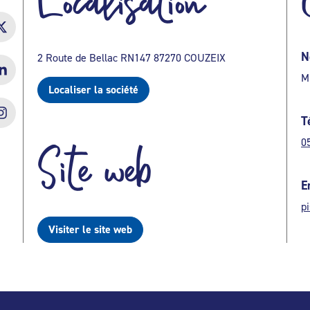
Localisation
N
2 Route de Bellac RN147 87270 COUZEIX
M
Localiser la société
T
0
Site web
E
p
Visiter le site web