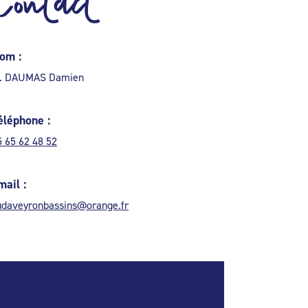
Contact
om :
. DAUMAS Damien
éléphone :
5 65 62 48 52
mail :
udaveyronbassins@orange.fr