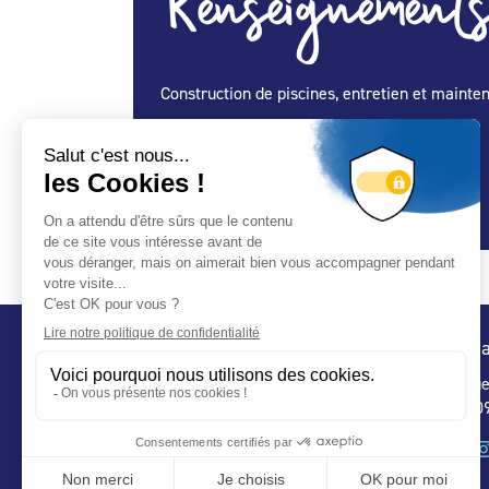
Renseignements
Construction de piscines, entretien et mainte
Spécialité Construction :
Oui
Spécialité Entretien Maintenance :
Oui
Spécialité Spa :
Oui
Conta
32 ru
75 009