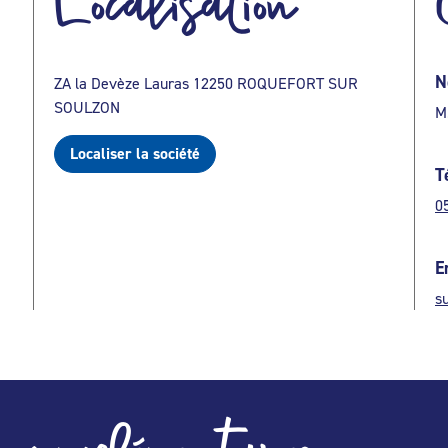
Localisation
N
ZA la Devèze Lauras 12250 ROQUEFORT SUR
SOULZON
M
Localiser la société
T
0
E
s