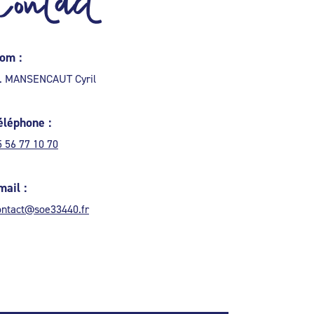
Contact
om :
. MANSENCAUT Cyril
éléphone :
5 56 77 10 70
mail :
ontact@soe33440.fr