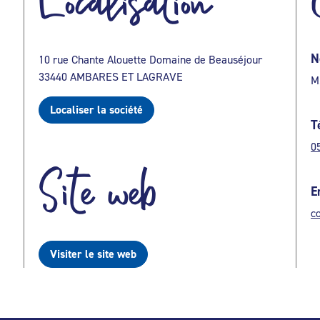
Localisation
N
10 rue Chante Alouette Domaine de Beauséjour
33440 AMBARES ET LAGRAVE
M
Localiser la société
T
0
Site web
E
c
Visiter le site web