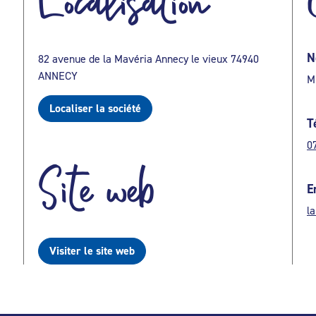
Localisation
N
82 avenue de la Mavéria Annecy le vieux 74940
ANNECY
M
Localiser la société
T
0
Site web
E
l
Visiter le site web