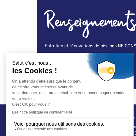
Renseignements
Entretien et rénovations de piscines NE CO
Spécialité Construction :
Oui
Spécialité Entretien Maintenance :
Oui
Spécialité Spa :
Oui
Conta
32 ru
75 009