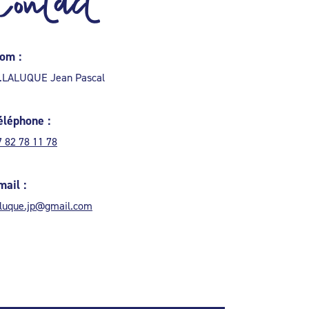
Contact
om :
.LALUQUE Jean Pascal
éléphone :
7 82 78 11 78
mail :
aluque.jp@gmail.com