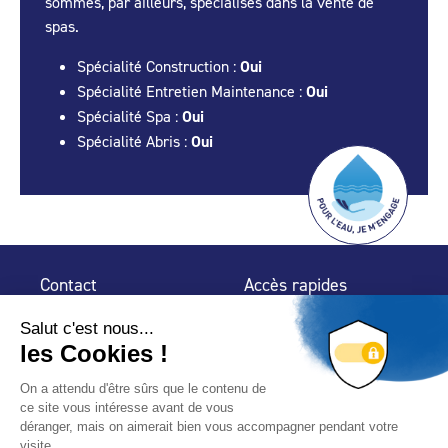
sommes, par ailleurs, spécialisés dans la vente de
spas.
Spécialité Construction :
Oui
Spécialité Entretien Maintenance :
Oui
Spécialité Spa :
Oui
Spécialité Abris :
Oui
Contact
Accès rapides
32 rue de Mogador
Espace Presse
75 009 Paris
Contact
Trouver un
professionnel
Le Blog