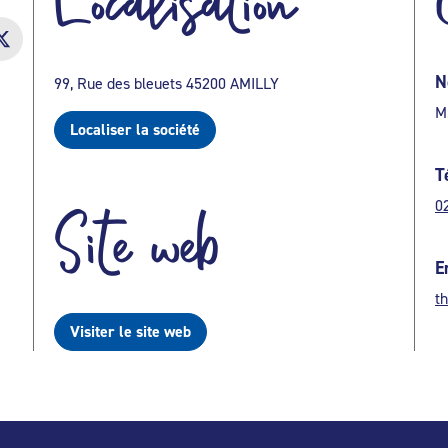
Localisation
N
99, Rue des bleuets 45200 AMILLY
M
Localiser la société
T
0
Site web
E
t
Visiter le site web