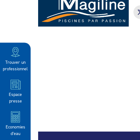
Trouver un
professionnel
Espace
presse
Economies
d’eau