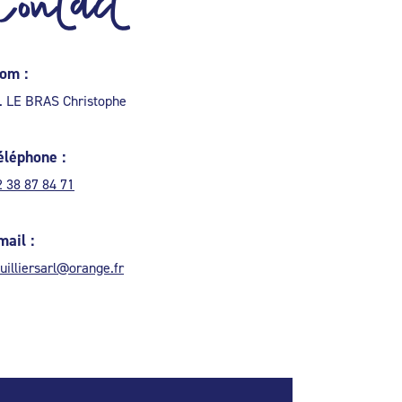
Contact
om :
. LE BRAS Christophe
éléphone :
2 38 87 84 71
mail :
huilliersarl@orange.fr