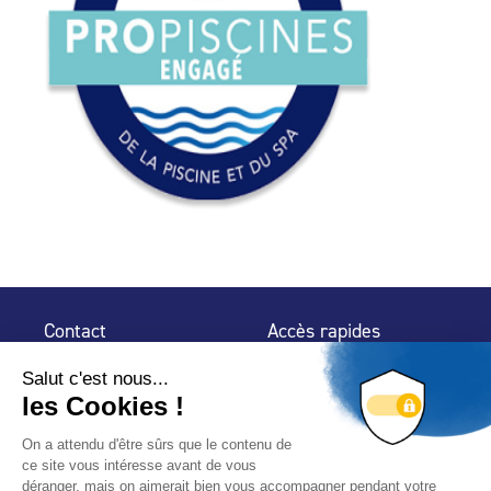
Contact
Accès rapides
32 rue de Mogador
Espace Presse
75 009 Paris
Contact
Trouver un
professionnel
Le Blog