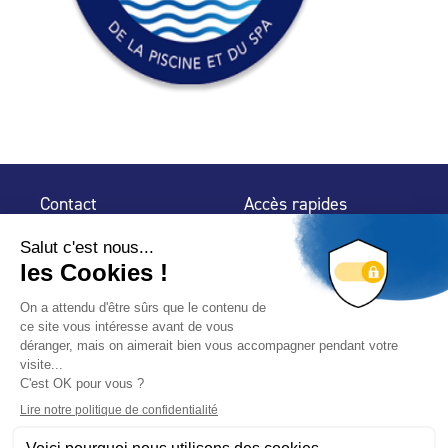
Contact
Accès rapides
32 rue de Mogador
Espace Presse
75 009 Paris
Contact
Trouver un
professionnel
Le Blog
Nous suivre