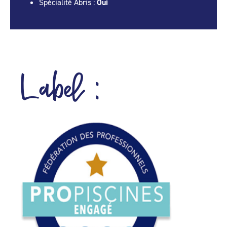
Spécialité Abris :
Oui
Label :