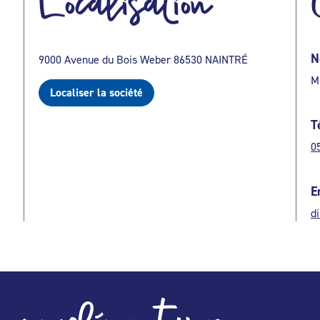
Localisation
N
9000 Avenue du Bois Weber 86530 NAINTRÉ
M
Localiser la société
T
0
E
di