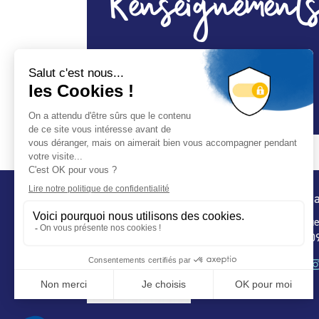
Renseignements
Spécialité Construction :
Oui
Spécialité Entretien Maintenance :
Oui
Spécialité Spa :
Oui
Conta
32 ru
75 009