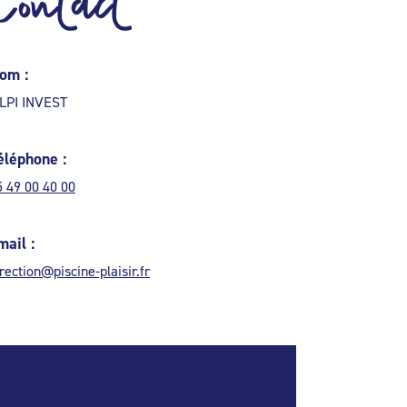
Contact
om :
LPI INVEST
éléphone :
5 49 00 40 00
mail :
rection@piscine-plaisir.fr