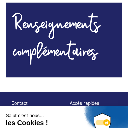
Renseignements
complémentaires
Contact
Accès rapides
32 rue de Mogador
Espace Presse
75 009 Paris
Contact
Trouver un