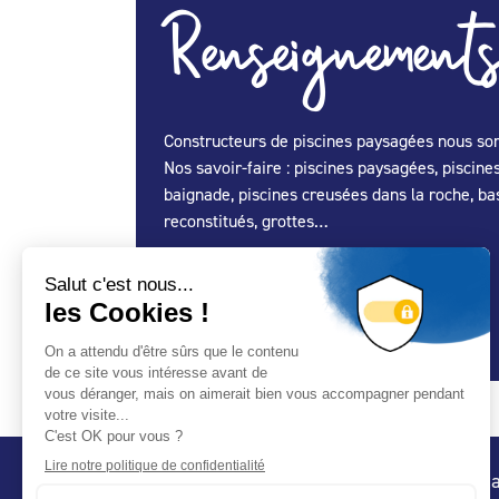
Renseignements
Constructeurs de piscines paysagées nous somm
Nos savoir-faire : piscines paysagées, piscine
baignade, piscines creusées dans la roche, bas
reconstitués, grottes…
Spécialité Construction :
Oui
Spécialité Entretien Maintenance :
Oui
Spécialité Spa :
Oui
Conta