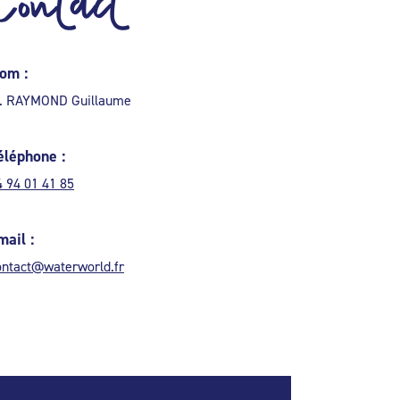
Contact
om :
. RAYMOND Guillaume
éléphone :
4 94 01 41 85
mail :
ontact@waterworld.fr