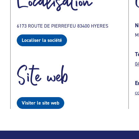
Localisation
N
6173 ROUTE DE PIERREFEU 83400 HYERES
M
Localiser la société
T
0
Site web
E
c
Visiter le site web