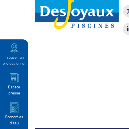
Trouver un
professionnel
Espace
presse
Economies
d’eau