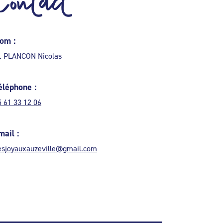
Contact
om :
. PLANCON Nicolas
éléphone :
5 61 33 12 06
mail :
esjoyauxauzeville@gmail.com