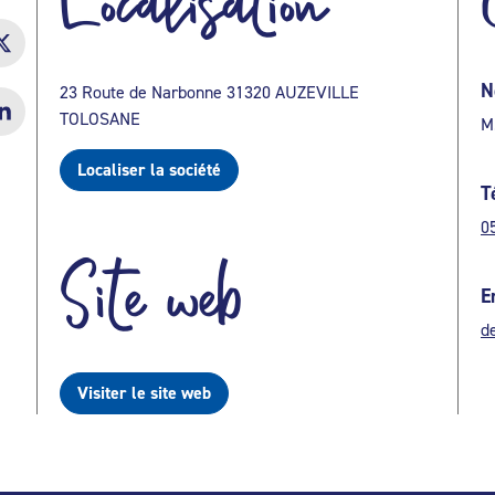
Localisation
N
23 Route de Narbonne 31320 AUZEVILLE
TOLOSANE
M
Localiser la société
T
0
Site web
E
d
Visiter le site web