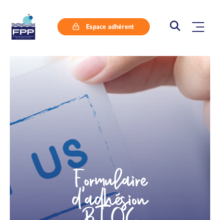
Espace adhérent
Formulaire
d’adhésion
BTOC