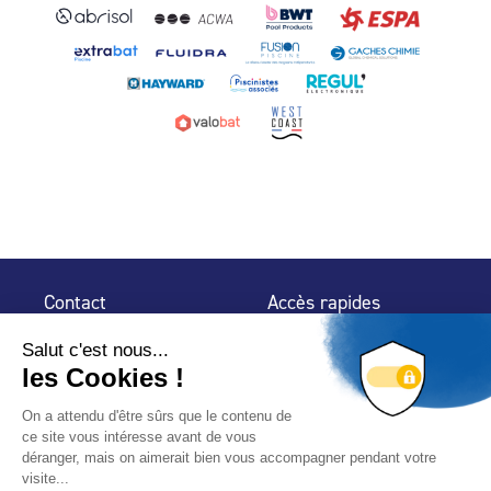
Contact
Accès rapides
32 rue de Mogador
Espace Presse
75 009 Paris
Contact
Trouver un
professionnel
Le Blog