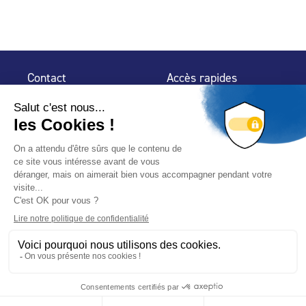
Contact
Accès rapides
32 rue de Mogador
Espace Presse
75 009 Paris
Contact
Trouver un
professionnel
Le Blog
Nous suivre
-
-
Mentions légales
Plan du site
Politique de confidentialité
© 2024 Fédération des Professionnels de la Piscine – Conçu