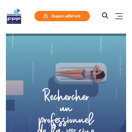
Espace adhérent
Rechercher
un
professionnel
de la piscine