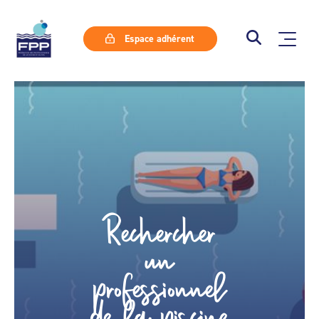
Espace adhérent
Rechercher
un
professionnel
de la piscine