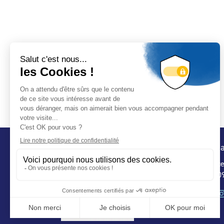
Conta
32 ru
75 009