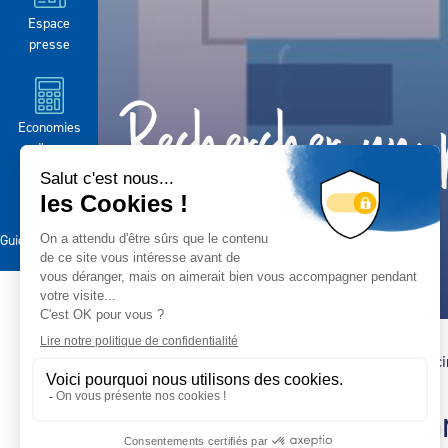
Espace
presse
Rechercher un p
Economies
d’eau
la piscine
Guides pratiques
Accueil
>
Rechercher un professionnel de la pisc
Trouver un profession