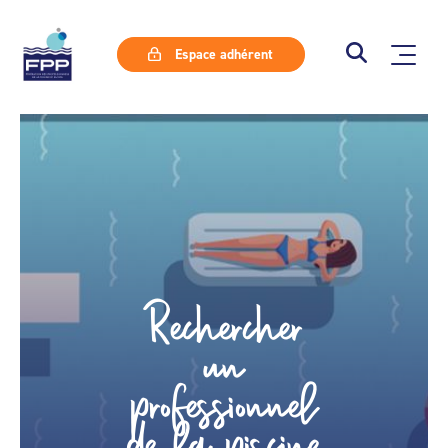
Espace adhérent
Rechercher
un
professionnel
de la piscine