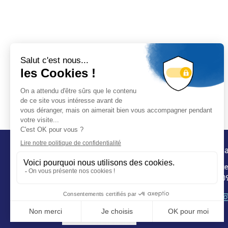
Conta
32 ru
75 009