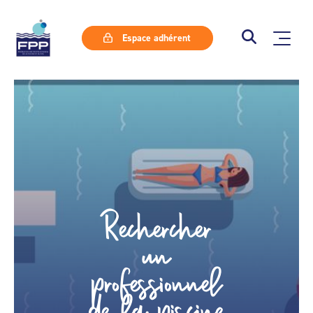
Espace adhérent
Rechercher
un
professionnel
de la piscine